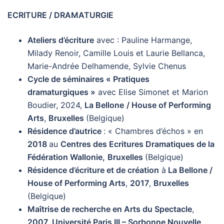
ECRITURE / DRAMATURGIE
Ateliers d’écriture
avec : Pauline Harmange,
Milady Renoir, Camille Louis et Laurie Bellanca,
Marie-Andrée Delhamende, Sylvie Chenus
Cycle de séminaires « Pratiques
dramaturgiques »
avec Elise Simonet et Marion
Boudier, 2024,
La Bellone
/ House of Performing
Arts
,
Bruxelles
(Belgique)
Résidence d’autrice
: « Chambres d’échos » en
2018
au
Centres des Ecritures Dramatiques de la
Fédération Wallonie,
Bruxelles
(Belgique)
Résidence d’écriture et de création
à
La Bellone /
House of Performing Arts
,
2017
,
Bruxelles
(Belgique)
Maîtrise de recherche en Arts du Spectacle
,
2007,
Université Paris III – Sorbonne Nouvelle