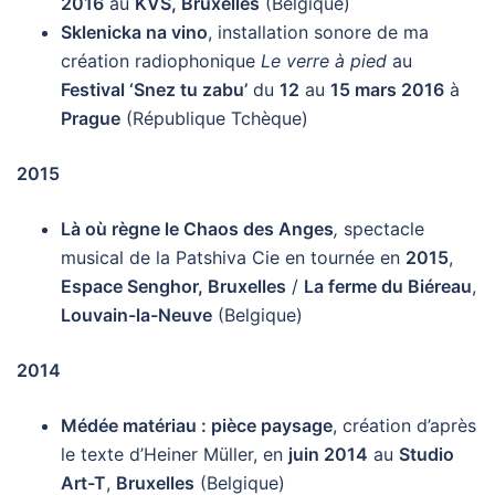
2016
au
KVS, Bruxelles
(Belgique)
Sklenicka na vino
, installation sonore de ma
création radiophonique
Le verre à pied
au
Festival ‘Snez tu zabu’
du
12
au
15 mars 2016
à
Prague
(République Tchèque)
2015
Là où règne le Chaos des Anges
,
spectacle
musical de la Patshiva Cie en tournée en
2015
,
Espace Senghor, Bruxelles
/
La ferme du Biéreau
,
Louvain-la-Neuve
(Belgique)
2014
Médée matériau : pièce paysage
, création d’après
le texte d’Heiner Müller, en
juin 2014
au
Studio
Art-T
,
Bruxelles
(Belgique)