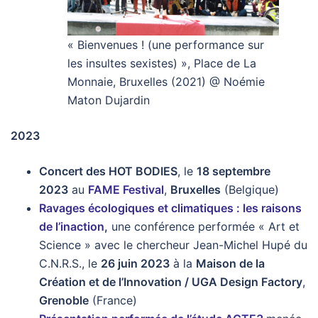
« Bienvenues ! (une performance sur
les insultes sexistes) », Place de La
Monnaie, Bruxelles (2021) @ Noémie
Maton Dujardin
2023
Concert des HOT BODIES
, le
18 septembre
2023
au
FAME Festival
,
Bruxelles
(Belgique)
Ravages écologiques et climatiques : les raisons
de l’inaction
,
une conférence performée « Art et
Science » avec le chercheur Jean-Michel Hupé du
C.N.R.S., le
26 juin 2023
à la
Maison de la
Création et de l’Innovation / UGA Design Factory
,
Grenoble
(France)